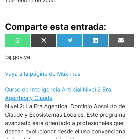
1 de febrero de 2005
Comparte esta entrada:
Compartir
Compartir
Compartir
Compartir
Compa
W
X
T
L
E
en
en
en
en
en
h
(
e
i
m
a
T
l
n
a
tsj.gov.ve
t
w
e
k
i
s
i
g
e
l
A
t
r
d
p
t
a
I
Vaya a la página de Máximas
p
e
m
n
r
)
Curso de Inteligencia Artiicial Nivel 2 Era
Agéntica y Claude
Nivel 2: La Era Agéntica. Dominio Absoluto de
Claude y Ecosistemas Locales. Este programa
avanzado está orientado a profesionales que
desean evolucionar desde el uso convencional