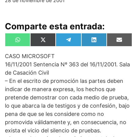
28 de noviembre de 2001
Comparte esta entrada:
Compartir
Compartir
Compartir
Compartir
Compa
W
X
T
L
E
en
en
en
en
en
h
(
e
i
m
a
T
l
n
a
CASO MICROSOFT
t
w
e
k
i
s
i
g
e
l
16/11/2001 Sentencia Nº 363 del 16/11/2001. Sala
A
t
r
d
p
t
a
I
de Casación Civil
p
e
m
n
– En el escrito de promoción las partes deben
r
)
indicar de manera expresa, los hechos que
pretende demostrar con cada medio de prueba,
lo que abarca la de testigos y de confesión, bajo
pena de que se les considere como no
promovida válidamente y, en consecuencia, no
exista el vicio del silencio de pruebas.