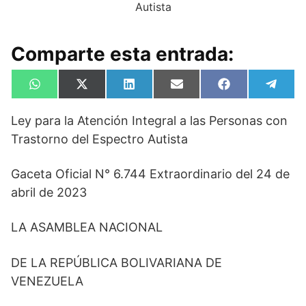
Comparte esta entrada:
Compartir
Compartir
Compartir
Compartir
Compartir
Compa
W
X
L
E
F
T
en
en
en
en
en
en
h
(
i
m
a
e
a
T
n
a
c
l
Ley para la Atención Integral a las Personas con
t
w
k
i
e
e
s
i
e
l
b
g
Trastorno del Espectro Autista
A
t
d
o
r
p
t
I
o
a
p
e
n
k
m
Gaceta Oficial N° 6.744 Extraordinario del 24 de
r
)
abril de 2023
LA ASAMBLEA NACIONAL
DE LA REPÚBLICA BOLIVARIANA DE
VENEZUELA