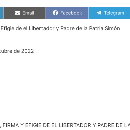
Compartir
Compartir
Compartir
Email
Facebook
Telegram
en
en
en
Efigie de el Libertador y Padre de la Patria Simón
ctubre de 2022
FIRMA Y EFIGIE DE EL LIBERTADOR Y PADRE DE L