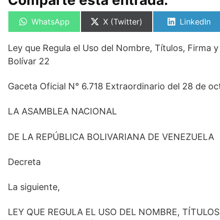
Comparte esta entrada:
Compartir
Compartir
Compartir
WhatsApp
X (Twitter)
LinkedIn
en
en
en
Ley que Regula el Uso del Nombre, Títulos, Firma y 
Bolívar 22
Gaceta Oficial N° 6.718 Extraordinario del 28 de o
LA ASAMBLEA NACIONAL
DE LA REPÚBLICA BOLIVARIANA DE VENEZUELA
Decreta
La siguiente,
LEY QUE REGULA EL USO DEL NOMBRE, TÍTULOS, 