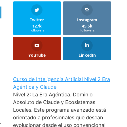
Twitter
Instagram
127k
45.5k
Followers
Followers
YouTube
LinkedIn
Curso de Inteligencia Artiicial Nivel 2 Era
Agéntica y Claude
Nivel 2: La Era Agéntica. Dominio
Absoluto de Claude y Ecosistemas
Locales. Este programa avanzado está
orientado a profesionales que desean
A
evolucionar desde el uso convencional