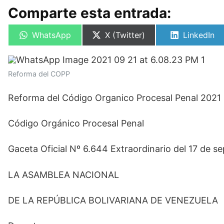
Comparte esta entrada:
Compartir
Compartir
Compartir
WhatsApp
X (Twitter)
LinkedIn
en
en
en
Reforma del COPP
Reforma del Código Organico Procesal Penal 2021
Código Orgánico Procesal Penal
Gaceta Oficial Nº 6.644 Extraordinario del 17 de s
LA ASAMBLEA NACIONAL
DE LA REPÚBLICA BOLIVARIANA DE VENEZUELA