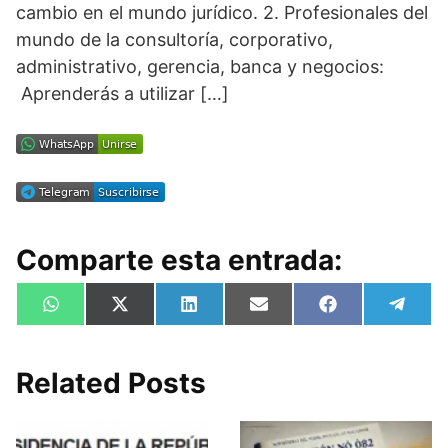
cambio en el mundo jurídico. 2. Profesionales del
mundo de la consultoría, corporativo,
administrativo, gerencia, banca y negocios:
Aprenderás a utilizar […]
Comparte esta entrada:
Compartir
Compartir
Compartir
Compartir
Compartir
Compa
W
X
L
E
F
T
en
en
en
en
en
en
h
(
i
m
a
e
a
T
n
a
c
l
t
w
k
i
e
e
s
i
e
l
b
g
Related Posts
A
t
d
o
r
p
t
I
o
a
p
e
n
k
m
r