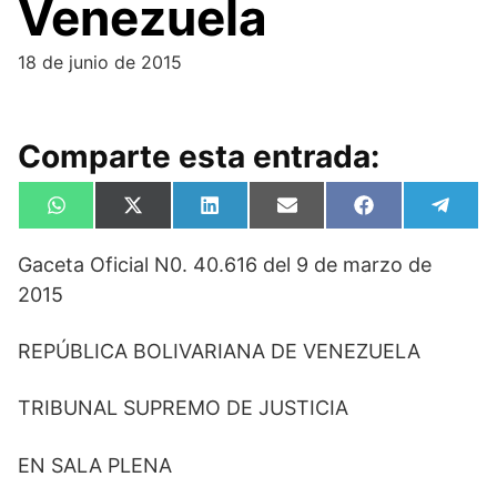
Venezuela
18 de junio de 2015
Comparte esta entrada:
Compartir
Compartir
Compartir
Compartir
Compartir
Compa
W
X
L
E
F
T
en
en
en
en
en
en
h
(
i
m
a
e
a
T
n
a
c
l
Gaceta Oficial N0. 40.616 del 9 de marzo de
t
w
k
i
e
e
s
i
e
l
b
g
2015
A
t
d
o
r
p
t
I
o
a
p
e
n
k
m
REPÚBLICA BOLIVARIANA DE VENEZUELA
r
)
TRIBUNAL SUPREMO DE JUSTICIA
EN SALA PLENA