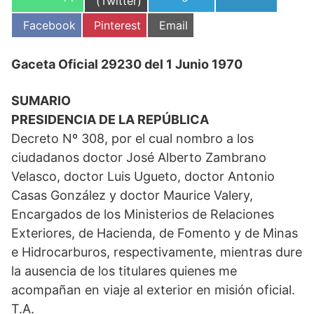
en
(Twitter)
en
en
en
Compartir
Compartir
Compartir
Facebook
Pinterest
Email
en
en
en
Gaceta Oficial 29230 del 1 Junio 1970
SUMARIO
PRESIDENCIA DE LA REPÚBLICA
Decreto Nº 308, por el cual nombro a los
ciudadanos doctor José Alberto Zambrano
Velasco, doctor Luis Ugueto, doctor Antonio
Casas González y doctor Maurice Valery,
Encargados de los Ministerios de Relaciones
Exteriores, de Hacienda, de Fomento y de Minas
e Hidrocarburos, respectivamente, mientras dure
la ausencia de los titulares quienes me
acompañan en viaje al exterior en misión oficial.
T.A.