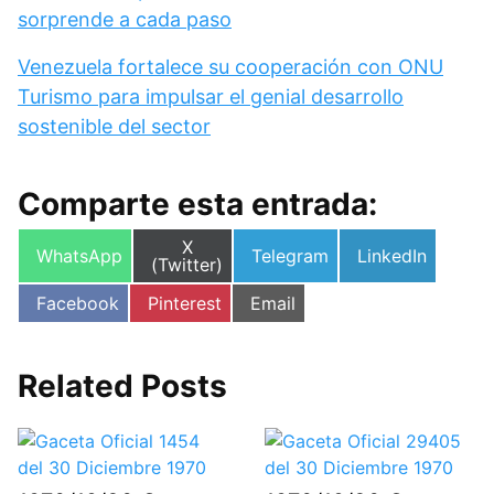
sorprende a cada paso
Venezuela fortalece su cooperación con ONU
Turismo para impulsar el genial desarrollo
sostenible del sector
Comparte esta entrada:
Compartir
X
Compartir
Compartir
Compartir
WhatsApp
Telegram
LinkedIn
en
(Twitter)
en
en
en
Compartir
Compartir
Compartir
Facebook
Pinterest
Email
en
en
en
Related Posts