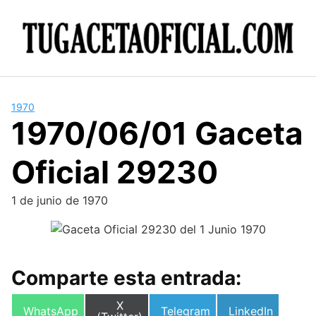
Skip
to
content
1970
1970/06/01 Gaceta
Oficial 29230
1 de junio de 1970
Comparte esta entrada:
Compartir
X
Compartir
Compartir
Compartir
WhatsApp
Telegram
LinkedIn