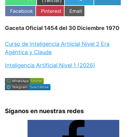
en
(Twitter)
en
en
en
Compartir
Compartir
Compartir
Facebook
Pinterest
Email
en
en
en
Gaceta Oficial 1454 del 30 Diciembre 1970
Curso de Inteligencia Artiicial Nivel 2 Era
Agéntica y Claude
Inteligencia Artificial Nivel 1 (2026)
Síganos en nuestras redes