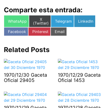
Comparte esta entrada:
Compartir
X
Compartir
Compartir
Compartir
WhatsApp
Telegram
LinkedIn
en
(Twitter)
en
en
en
Compartir
Compartir
Compartir
Facebook
Pinterest
Email
en
en
en
Related Posts
1970/12/30 Gaceta
1970/12/29 Gaceta
Oficial 29405
Oficial 1453
1970/12/29 Gaceta
1970/12/28 Gaceta