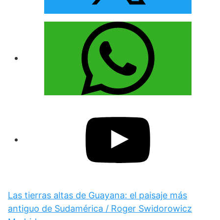
Las tierras altas de Guayana: el paisaje más
antiguo de Sudamérica / Roger Swidorowicz