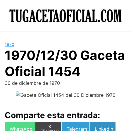
Skip
to
content
1970
1970/12/30 Gaceta
Oficial 1454
30 de diciembre de 1970
Comparte esta entrada:
Compartir
X
Compartir
Compartir
Compartir
WhatsApp
Telegram
LinkedIn