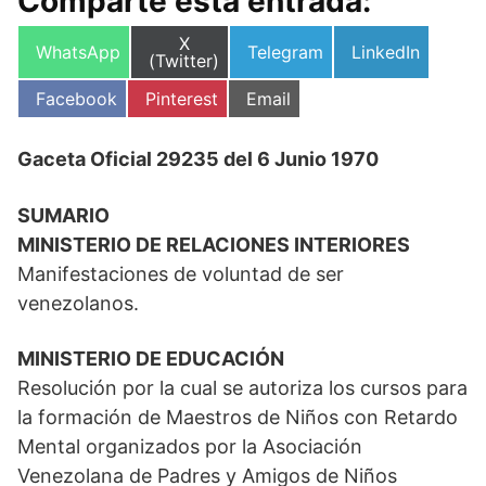
Comparte esta entrada:
Compartir
X
Compartir
Compartir
Compartir
WhatsApp
Telegram
LinkedIn
en
(Twitter)
en
en
en
Compartir
Compartir
Compartir
Facebook
Pinterest
Email
en
en
en
Gaceta Oficial 29235 del 6 Junio 1970
SUMARIO
MINISTERIO DE RELACIONES INTERIORES
Manifestaciones de voluntad de ser
venezolanos.
MINISTERIO DE EDUCACIÓN
Resolución por la cual se autoriza los cursos para
la formación de Maestros de Niños con Retardo
Mental organizados por la Asociación
Venezolana de Padres y Amigos de Niños