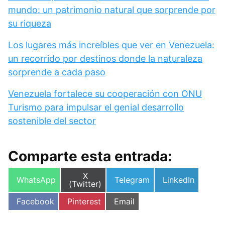
mundo: un patrimonio natural que sorprende por
su riqueza
Los lugares más increíbles que ver en Venezuela:
un recorrido por destinos donde la naturaleza
sorprende a cada paso
Venezuela fortalece su cooperación con ONU
Turismo para impulsar el genial desarrollo
sostenible del sector
Comparte esta entrada:
Compartir
X
Compartir
Compartir
Compartir
WhatsApp
Telegram
LinkedIn
en
(Twitter)
en
en
en
Compartir
Compartir
Compartir
Facebook
Pinterest
Email
en
en
en