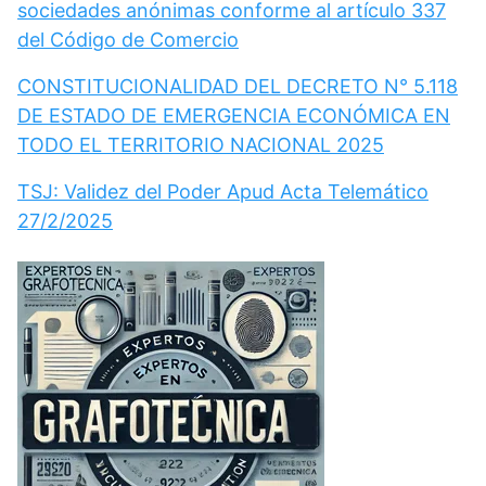
sociedades anónimas conforme al artículo 337
del Código de Comercio
CONSTITUCIONALIDAD DEL DECRETO N° 5.118
DE ESTADO DE EMERGENCIA ECONÓMICA EN
TODO EL TERRITORIO NACIONAL 2025
TSJ: Validez del Poder Apud Acta Telemático
27/2/2025