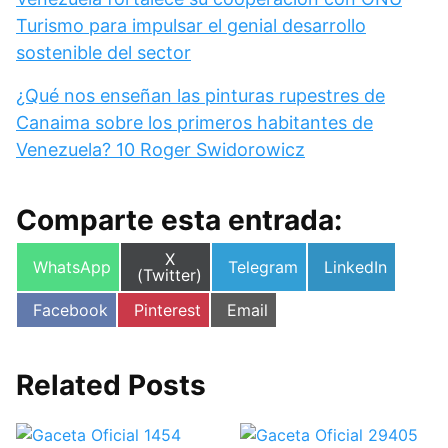
Turismo para impulsar el genial desarrollo
sostenible del sector
¿Qué nos enseñan las pinturas rupestres de
Canaima sobre los primeros habitantes de
Venezuela? 10 Roger Swidorowicz
Comparte esta entrada:
Compartir
X
Compartir
Compartir
Compartir
WhatsApp
Telegram
LinkedIn
en
(Twitter)
en
en
en
Compartir
Compartir
Compartir
Facebook
Pinterest
Email
en
en
en
Related Posts