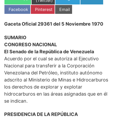
en
(Twitter)
en
en
en
Compartir
Compartir
Compartir
Facebook
Pinterest
Email
en
en
en
Gaceta Oficial 29361 del 5 Noviembre 1970
SUMARIO
CONGRESO NACIONAL
El Senado de la República de Venezuela
Acuerdo por el cual se autoriza al Ejecutivo
Nacional para transferir a la Corporación
Venezolana del Petróleo, instituto autónomo
adscrito al Ministerio de Minas e Hidrocarburos
los derechos de explorar y explotar
hidrocarburos en las áreas asignadas que en él
se indican.
PRESIDENCIA DE LA REPÚBLICA