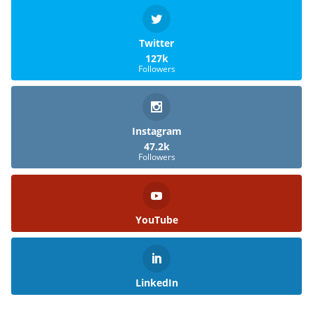
Twitter
127k
Followers
Instagram
47.2k
Followers
YouTube
LinkedIn