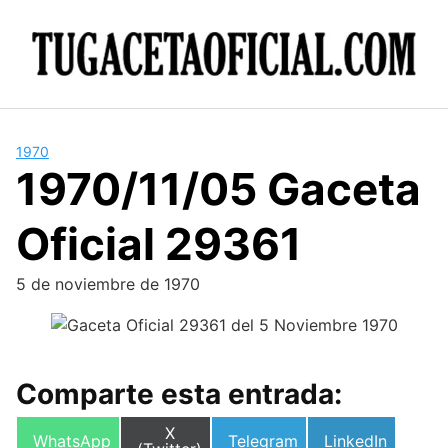
Skip
to
content
1970
1970/11/05 Gaceta
Oficial 29361
5 de noviembre de 1970
Comparte esta entrada:
Compartir
X
Compartir
Compartir
Compartir
WhatsApp
Telegram
LinkedIn