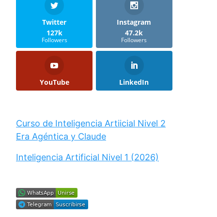
Twitter
Instagram
127k
47.2k
Followers
Followers
YouTube
LinkedIn
Curso de Inteligencia Artiicial Nivel 2
Era Agéntica y Claude
Inteligencia Artificial Nivel 1 (2026)