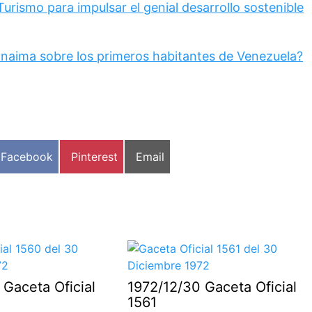
rismo para impulsar el genial desarrollo sostenible
anaima sobre los primeros habitantes de Venezuela?
Compartir
Compartir
Compartir
Facebook
Pinterest
Email
en
en
en
 Gaceta Oficial
1972/12/30 Gaceta Oficial
1561