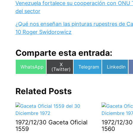
Venezuela fortalece su cooperación con ONU Tu
del sector
¿Qué nos enseñan las pinturas rupestres de C
10 Roger Swidorowicz
Comparte esta entrada:
Compartir
X
Compartir
Compartir
Compartir
WhatsApp
Telegram
LinkedIn
en
(Twitter)
en
en
en
Related Posts
1972/12/30 Gaceta Oficial
1972/12/30
1559
1560