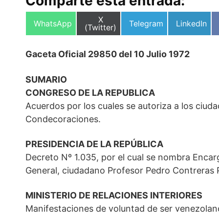
Comparte esta entrada:
Compartir
X
Compartir
Compartir
Compartir
WhatsApp
Telegram
LinkedIn
en
(Twitter)
en
en
en
Gaceta Oficial 29850 del 10 Julio 1972
SUMARIO
CONGRESO DE LA REPUBLICA
Acuerdos por los cuales se autoriza a los ciud
Condecoraciones.
PRESIDENCIA DE LA REPÚBLICA
Decreto Nº 1.035, por el cual se nombra Encarg
General, ciudadano Profesor Pedro Contreras P
MINISTERIO DE RELACIONES INTERIORES
Manifestaciones de voluntad de ser venezolan