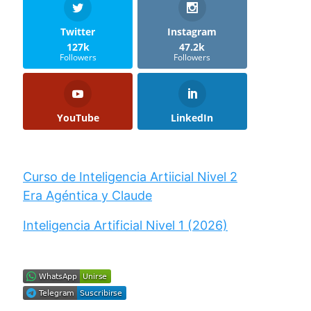
Twitter
Instagram
127k
47.2k
Followers
Followers
YouTube
LinkedIn
Curso de Inteligencia Artiicial Nivel 2
Era Agéntica y Claude
Inteligencia Artificial Nivel 1 (2026)