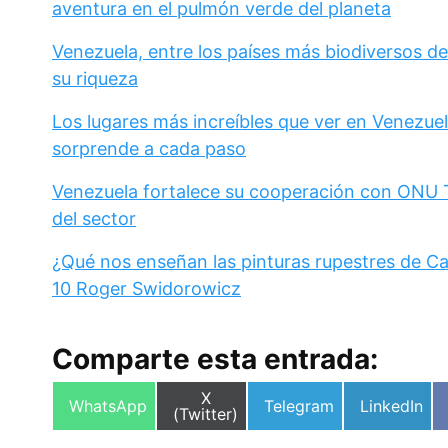
aventura en el pulmón verde del planeta
Venezuela, entre los países más biodiversos d
su riqueza
Los lugares más increíbles que ver en Venezuel
sorprende a cada paso
Venezuela fortalece su cooperación con ONU Tu
del sector
¿Qué nos enseñan las pinturas rupestres de C
10 Roger Swidorowicz
Comparte esta entrada:
Compartir
X
Compartir
Compartir
Compartir
WhatsApp
Telegram
LinkedIn
en
(Twitter)
en
en
en