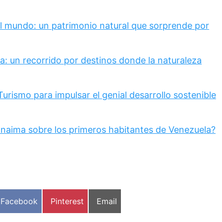
el mundo: un patrimonio natural que sorprende por
a: un recorrido por destinos donde la naturaleza
rismo para impulsar el genial desarrollo sostenible
anaima sobre los primeros habitantes de Venezuela?
Compartir
Compartir
Compartir
Facebook
Pinterest
Email
en
en
en