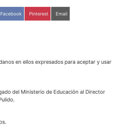
Compartir
Compartir
Compartir
Facebook
Pinterest
Email
en
en
en
adanos en ellos expresados para aceptar y usar
ado del Ministerio de Educación al Director
ulido.
os.