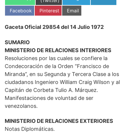
en
(Twitter)
en
en
en
Compartir
Compartir
Compartir
Facebook
Pinterest
Email
en
en
en
Gaceta Oficial 29854 del 14 Julio 1972
SUMARIO
MINISTERIO DE RELACIONES INTERIORES
Resoluciones por las cuales se confiere la
Condecoración de la Orden “Francisco de
Miranda”, en su Segunda y Tercera Clase a los
ciudadanos Ingeniero William Craig Wilson y al
Capitán de Corbeta Tulio A. Márquez.
Manifestaciones de voluntad de ser
venezolanos.
MINISTERIO DE RELACIONES EXTERIORES
Notas Diplomáticas.