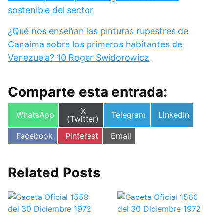
sostenible del sector
¿Qué nos enseñan las pinturas rupestres de
Canaima sobre los primeros habitantes de
Venezuela? 10 Roger Swidorowicz
Comparte esta entrada:
Compartir
X
Compartir
Compartir
Compartir
WhatsApp
Telegram
LinkedIn
en
(Twitter)
en
en
en
Compartir
Compartir
Compartir
Facebook
Pinterest
Email
en
en
en
Related Posts