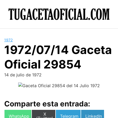
Skip
to
content
1972
1972/07/14 Gaceta
Oficial 29854
14 de julio de 1972
Comparte esta entrada:
Compartir
X
Compartir
Compartir
Compartir
WhatsApp
Telegram
LinkedIn