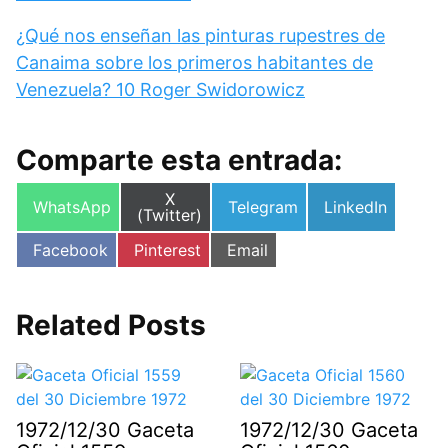
¿Qué nos enseñan las pinturas rupestres de
Canaima sobre los primeros habitantes de
Venezuela? 10 Roger Swidorowicz
Comparte esta entrada:
Compartir
X
Compartir
Compartir
Compartir
WhatsApp
Telegram
LinkedIn
en
(Twitter)
en
en
en
Compartir
Compartir
Compartir
Facebook
Pinterest
Email
en
en
en
Related Posts
1972/12/30 Gaceta
1972/12/30 Gaceta