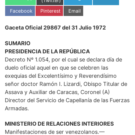
en
(Twitter)
en
en
en
Compartir
Compartir
Compartir
Facebook
Pinterest
Email
en
en
en
Gaceta Oficial 29867 del 31 Julio 1972
SUMARIO
PRESIDENCIA DE LA REPÚBLICA
Decreto Nº 1.054, por el cual se declara día de
duelo oficial aquel en que se celebren las
exequias del Excelentísimo y Reverendísimo
señor doctor Ramón I. Lizardi, Obispo Titular de
Assava y Auxiliar de Caracas, Coronel (A)
Director del Servicio de Capellanía de las Fuerzas
Armadas.
MINISTERIO DE RELACIONES INTERIORES
Manifestaciones de ser venezolanos.—