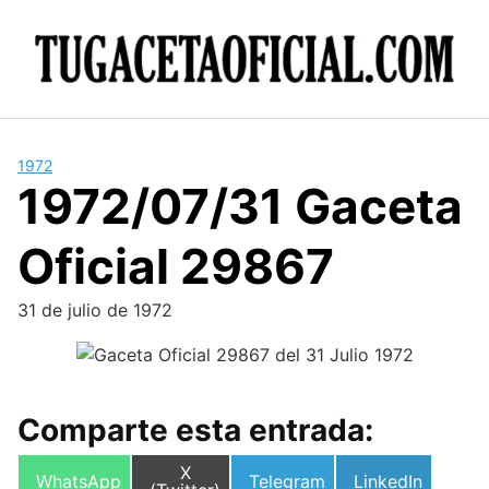
Skip
to
content
1972
1972/07/31 Gaceta
Oficial 29867
31 de julio de 1972
Comparte esta entrada:
Compartir
X
Compartir
Compartir
Compartir
WhatsApp
Telegram
LinkedIn