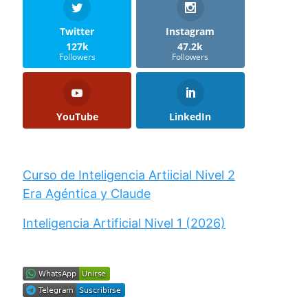
Twitter
Instagram
127k
47.2k
Followers
Followers
YouTube
LinkedIn
Curso de Inteligencia Artiicial Nivel 2
Era Agéntica y Claude
Inteligencia Artificial Nivel 1 (2026)