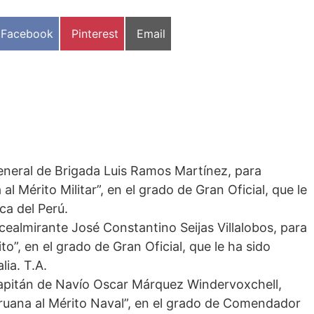
Compartir
Compartir
Compartir
Facebook
Pinterest
Email
en
en
en
General de Brigada Luis Ramos Martínez, para
l Mérito Militar”, en el grado de Gran Oficial, que le
ca del Perú.
cealmirante José Constantino Seijas Villalobos, para
o”, en el grado de Gran Oficial, que le ha sido
lia. T.A.
Capitán de Navío Oscar Márquez Windervoxchell,
ruana al Mérito Naval”, en el grado de Comendador