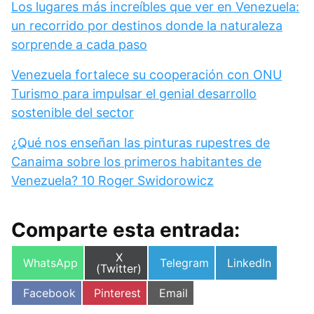
Los lugares más increíbles que ver en Venezuela:
un recorrido por destinos donde la naturaleza
sorprende a cada paso
Venezuela fortalece su cooperación con ONU
Turismo para impulsar el genial desarrollo
sostenible del sector
¿Qué nos enseñan las pinturas rupestres de
Canaima sobre los primeros habitantes de
Venezuela? 10 Roger Swidorowicz
Comparte esta entrada:
Compartir
X
Compartir
Compartir
Compartir
WhatsApp
Telegram
LinkedIn
en
(Twitter)
en
en
en
Compartir
Compartir
Compartir
Facebook
Pinterest
Email
en
en
en