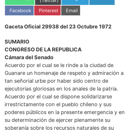
en
(Twitter)
en
en
en
Compartir
Compartir
Compartir
Facebook
Pinterest
Email
en
en
en
Gaceta Oficial 29938 del 23 Octubre 1972
SUMARIO
CONGRESO DE LA REPUBLICA
Cámara del Senado
Acuerdo por el cual se le rinde a la ciudad de
Guanare un homenaje de respeto y admiración a
tan señorial urbe por haber sido centro de
ejecutorias gloriosas en los anales de la patria.
Acuerdo por el cual se dispone solidarizarse
irrestrictamente con el pueblo chileno y sus
poderes públicos en la presente emergencia y en
su determinación de ejercer plenamente su
soberanía sobre los recursos naturales de su