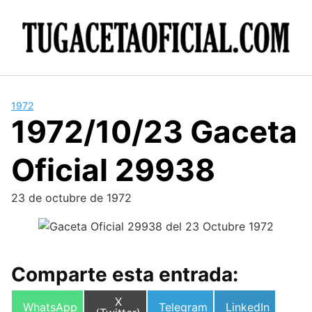
Skip
to
content
1972
1972/10/23 Gaceta
Oficial 29938
23 de octubre de 1972
Comparte esta entrada:
Compartir
X
Compartir
Compartir
Compartir
WhatsApp
Telegram
LinkedIn