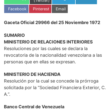
en
(Twitter)
en
en
en
Compartir
Compartir
Compartir
Facebook
Pinterest
Email
en
en
en
Gaceta Oficial 29966 del 25 Noviembre 1972
SUMARIO
MINISTERIO DE RELACIONES INTERIORES
Resoluciones por las cuales se declara la
revocatoria de la nacionalidad venezolana a las
personas que en ellas se expresan.
MINISTERIO DE HACIENDA
Resolución por la cual se concede la prórroga
solicitada por la “Sociedad Financiera Exterior, C.
A.”.
Banco Central de Venezuela