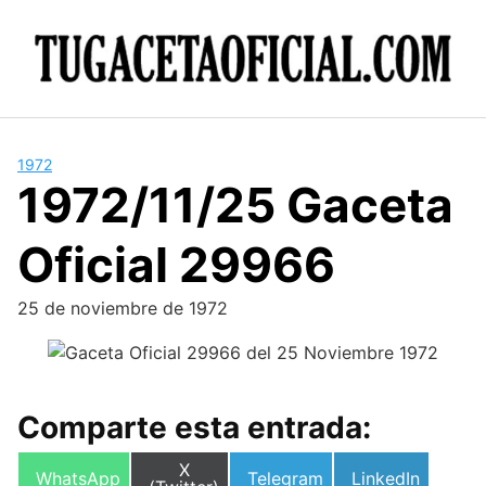
Skip
to
content
1972
1972/11/25 Gaceta
Oficial 29966
25 de noviembre de 1972
Comparte esta entrada:
Compartir
X
Compartir
Compartir
Compartir
WhatsApp
Telegram
LinkedIn