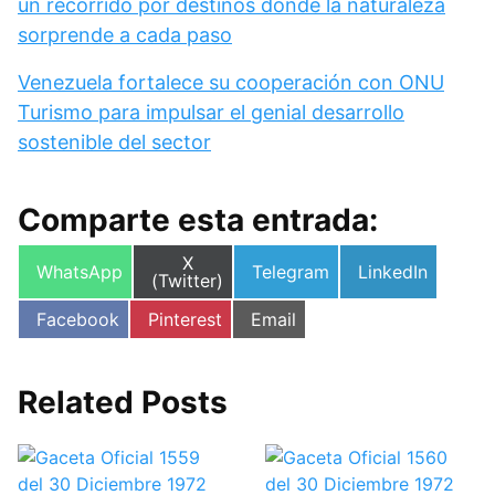
un recorrido por destinos donde la naturaleza
sorprende a cada paso
Venezuela fortalece su cooperación con ONU
Turismo para impulsar el genial desarrollo
sostenible del sector
Comparte esta entrada:
Compartir
X
Compartir
Compartir
Compartir
WhatsApp
Telegram
LinkedIn
en
(Twitter)
en
en
en
Compartir
Compartir
Compartir
Facebook
Pinterest
Email
en
en
en
Related Posts