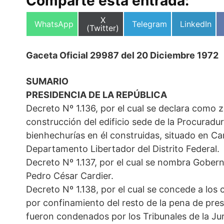
Comparte esta entrada:
Compartir
X
Compartir
Compartir
Compartir
WhatsApp
Telegram
LinkedIn
en
(Twitter)
en
en
en
Gaceta Oficial 29987 del 20 Diciembre 1972
SUMARIO
PRESIDENCIA DE LA REPÚBLICA
Decreto Nº 1.136, por el cual se declara como
construcción del edificio sede de la Procuradur
bienhechurías en él construidas, situado en Cara
Departamento Libertador del Distrito Federal.
Decreto Nº 1.137, por el cual se nombra Gober
Pedro César Cardier.
Decreto Nº 1.138, por el cual se concede a los
por confinamiento del resto de la pena de pres
fueron condenados por los Tribunales de la Jur