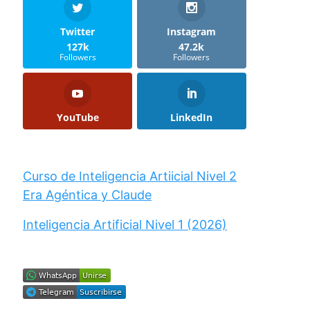
Twitter
Instagram
127k
47.2k
Followers
Followers
YouTube
LinkedIn
Curso de Inteligencia Artiicial Nivel 2
Era Agéntica y Claude
Inteligencia Artificial Nivel 1 (2026)