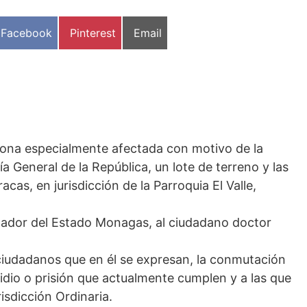
Compartir
Compartir
Compartir
Facebook
Pinterest
Email
en
en
en
 zona especialmente afectada con motivo de la
ía General de la República, un lote de terreno y las
cas, en jurisdicción de la Parroquia El Valle,
nador del Estado Monagas, al ciudadano doctor
 ciudadanos que en él se expresan, la conmutación
idio o prisión que actualmente cumplen y a las que
isdicción Ordinaria.