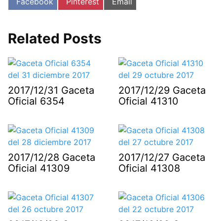
Compartir
Compartir
Compartir
Facebook
Pinterest
Email
en
en
en
Related Posts
2017/12/31 Gaceta
2017/12/29 Gaceta
Oficial 6354
Oficial 41310
2017/12/28 Gaceta
2017/12/27 Gaceta
Oficial 41309
Oficial 41308