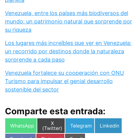
Venezuela, entre los países más biodiversos del
mundo: un patrimonio natural que sorprende por
su riqueza
Los lugares más increíbles que ver en Venezuela:
un recorrido por destinos donde la naturaleza
sorprende a cada paso
Venezuela fortalece su cooperación con ONU
Turismo para impulsar el genial desarrollo
sostenible del sector
Comparte esta entrada:
Compartir
X
Compartir
Compartir
Compartir
WhatsApp
Telegram
LinkedIn
en
(Twitter)
en
en
en