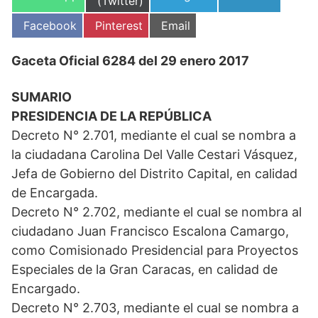
en
(Twitter)
en
en
en
Compartir
Compartir
Compartir
Facebook
Pinterest
Email
en
en
en
Gaceta Oficial 6284 del 29 enero 2017
SUMARIO
PRESIDENCIA DE LA REPÚBLICA
Decreto N° 2.701, mediante el cual se nombra a
la ciudadana Carolina Del Valle Cestari Vásquez,
Jefa de Gobierno del Distrito Capital, en calidad
de Encargada.
Decreto N° 2.702, mediante el cual se nombra al
ciudadano Juan Francisco Escalona Camargo,
como Comisionado Presidencial para Proyectos
Especiales de la Gran Caracas, en calidad de
Encargado.
Decreto N° 2.703, mediante el cual se nombra a