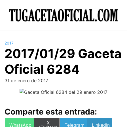
Skip
to
content
2017
2017/01/29 Gaceta
Oficial 6284
31 de enero de 2017
Comparte esta entrada:
Compartir
X
Compartir
Compartir
Compartir
WhatsApp
Telegram
LinkedIn