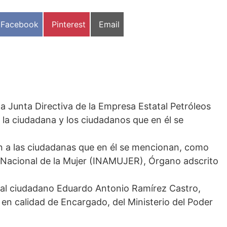
Compartir
Compartir
Compartir
Facebook
Pinterest
Email
en
en
en
a Junta Directiva de la Empresa Estatal Petróleos
r la ciudadana y los ciudadanos que en él se
n a las ciudadanas que en él se mencionan, como
to Nacional de la Mujer (INAMUJER), Órgano adscrito
 al ciudadano Eduardo Antonio Ramírez Castro,
en calidad de Encargado, del Ministerio del Poder