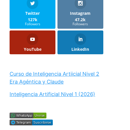
Twitter
Instagram
127k
47.2k
Followers
Followers
YouTube
LinkedIn
Curso de Inteligencia Artiicial Nivel 2
Era Agéntica y Claude
Inteligencia Artificial Nivel 1 (2026)