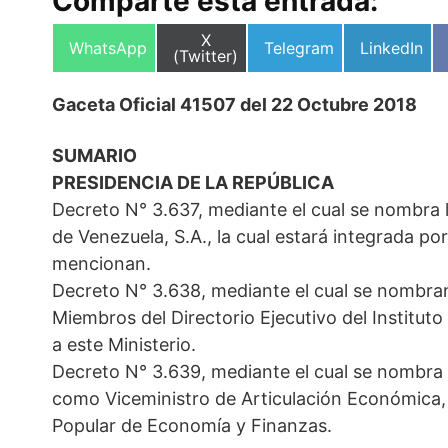
Comparte esta entrada:
Compartir
X
Compartir
Compartir
Compartir
WhatsApp
Telegram
LinkedIn
en
(Twitter)
en
en
en
Gaceta Oficial 41507 del 22 Octubre 2018
SUMARIO
PRESIDENCIA DE LA REPÚBLICA
Decreto N° 3.637, mediante el cual se nombra l
de Venezuela, S.A., la cual estará integrada po
mencionan.
Decreto N° 3.638, mediante el cual se nombra
Miembros del Directorio Ejecutivo del Institu
a este Ministerio.
Decreto N° 3.639, mediante el cual se nombra
como Viceministro de Articulación Económica, 
Popular de Economía y Finanzas.