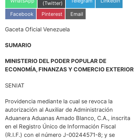
Compartir
Compartir
Compartir
WhatsApp
Telegram
LinkedIn
en
(Twitter)
en
en
en
Compartir
Compartir
Compartir
Facebook
Pinterest
Email
en
en
en
Gaceta Oficial Venezuela
SUMARIO
MINISTERIO DEL PODER POPULAR DE
ECONOMÍA, FINANZAS Y COMERCIO EXTERIOR
SENIAT
Providencia mediante la cual se revoca la
autorización al Auxiliar de Administración
Aduanera Aduanas Amado Blanco, C.A., inscrita
en el Registro Único de Información Fiscal
(R.I.F.) con el número J-00244571-8; y se