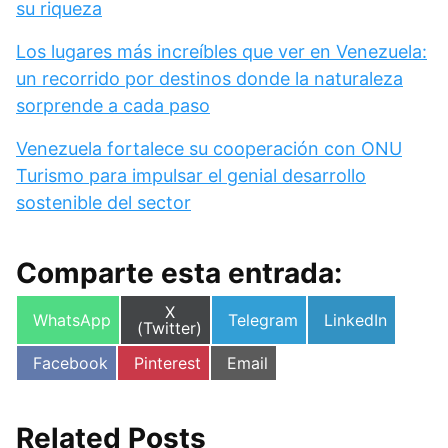
su riqueza
Los lugares más increíbles que ver en Venezuela:
un recorrido por destinos donde la naturaleza
sorprende a cada paso
Venezuela fortalece su cooperación con ONU
Turismo para impulsar el genial desarrollo
sostenible del sector
Comparte esta entrada:
Compartir
X
Compartir
Compartir
Compartir
WhatsApp
Telegram
LinkedIn
en
(Twitter)
en
en
en
Compartir
Compartir
Compartir
Facebook
Pinterest
Email
en
en
en
Related Posts