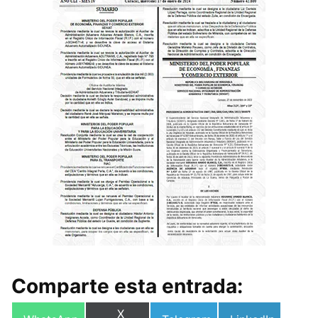
Comparte esta entrada:
Compartir
X