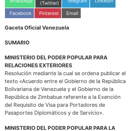
Compartir
Compartir
Compartir
WhatsApp
Telegram
LinkedIn
en
(Twitter)
en
en
en
Compartir
Compartir
Compartir
Facebook
Pinterest
Email
en
en
en
Gaceta Oficial Venezuela
SUMARIO
MINISTERIO DEL PODER POPULAR PARA
RELACIONES EXTERIORES
Resolución mediante la cual se ordena publicar el
texto «Acuerdo entre el Gobierno de la República
Bolivariana de Venezuela y el Gobierno de la
República de Zimbabue referente a la Exención
del Requisito de Visa para Portadores de
Pasaportes Diplomáticos y de Servicio».
MINISTERIO DEL PODER POPULAR PARA LA