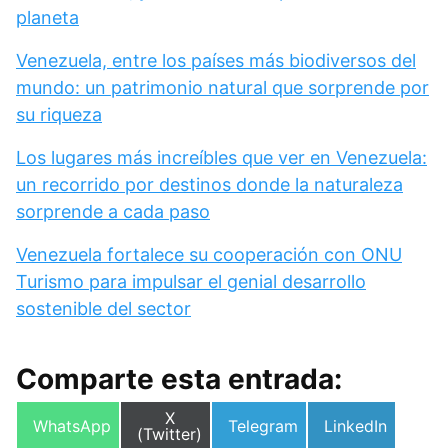
planeta
Venezuela, entre los países más biodiversos del
mundo: un patrimonio natural que sorprende por
su riqueza
Los lugares más increíbles que ver en Venezuela:
un recorrido por destinos donde la naturaleza
sorprende a cada paso
Venezuela fortalece su cooperación con ONU
Turismo para impulsar el genial desarrollo
sostenible del sector
Comparte esta entrada:
Compartir
X
Compartir
Compartir
Compartir
WhatsApp
Telegram
LinkedIn
en
(Twitter)
en
en
en