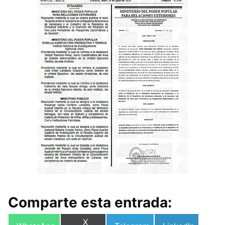
Comparte esta entrada:
Compartir
X