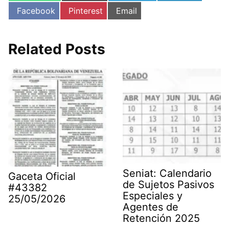
Compartir
Compartir
Compartir
Facebook
Pinterest
Email
en
en
en
Related Posts
Seniat: Calendario
Gaceta Oficial
de Sujetos Pasivos
#43382
Especiales y
25/05/2026
Agentes de
Retención 2025