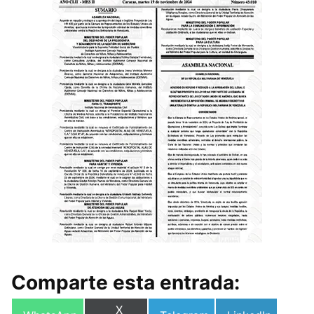
Comparte esta entrada:
Compartir
X