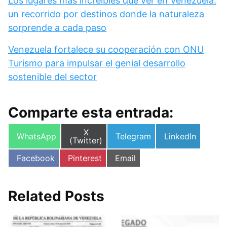
Los lugares más increíbles que ver en Venezuela:
un recorrido por destinos donde la naturaleza
sorprende a cada paso
Venezuela fortalece su cooperación con ONU
Turismo para impulsar el genial desarrollo
sostenible del sector
Comparte esta entrada:
Compartir
X
Compartir
Compartir
Compartir
WhatsApp
Telegram
LinkedIn
en
(Twitter)
en
en
en
Compartir
Compartir
Compartir
Facebook
Pinterest
Email
en
en
en
Related Posts