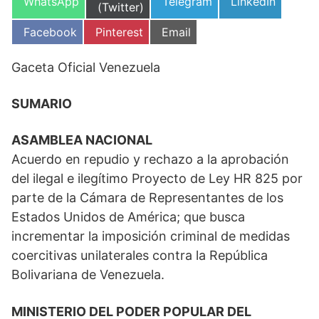
Compartir
Compartir
Compartir
WhatsApp
Telegram
LinkedIn
en
(Twitter)
en
en
en
Compartir
Compartir
Compartir
Facebook
Pinterest
Email
en
en
en
Gaceta Oficial Venezuela
SUMARIO
ASAMBLEA NACIONAL
Acuerdo en repudio y rechazo a la aprobación
del ilegal e ilegítimo Proyecto de Ley HR 825 por
parte de la Cámara de Representantes de los
Estados Unidos de América; que busca
incrementar la imposición criminal de medidas
coercitivas unilaterales contra la República
Bolivariana de Venezuela.
MINISTERIO DEL PODER POPULAR DEL