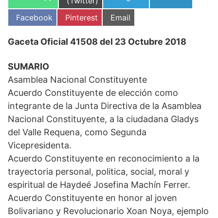
en
(Twitter)
en
en
en
Compartir
Compartir
Compartir
Facebook
Pinterest
Email
en
en
en
Gaceta Oficial 41508 del 23 Octubre 2018
SUMARIO
Asamblea Nacional Constituyente
Acuerdo Constituyente de elección como
integrante de la Junta Directiva de la Asamblea
Nacional Constituyente, a la ciudadana Gladys
del Valle Requena, como Segunda
Vicepresidenta.
Acuerdo Constituyente en reconocimiento a la
trayectoria personal, politica, social, moral y
espiritual de Haydeé Josefina Machín Ferrer.
Acuerdo Constituyente en honor al joven
Bolivariano y Revolucionario Xoan Noya, ejemplo