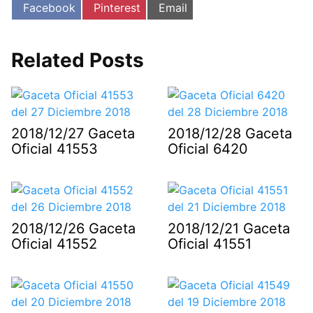
Compartir
Compartir
Compartir
Facebook
Pinterest
Email
en
en
en
Related Posts
2018/12/27 Gaceta
2018/12/28 Gaceta
Oficial 41553
Oficial 6420
2018/12/26 Gaceta
2018/12/21 Gaceta
Oficial 41552
Oficial 41551