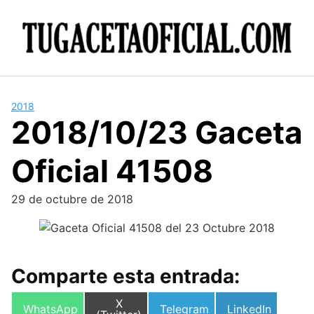
Skip
to
content
2018
2018/10/23 Gaceta
Oficial 41508
29 de octubre de 2018
Comparte esta entrada:
Compartir
X
Compartir
Compartir
Compartir
WhatsApp
Telegram
LinkedIn