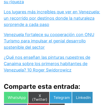
su riqueza
Los lugares más increíbles que ver en Venezuela:
un recorrido por destinos donde la naturaleza
sorprende a cada paso
Venezuela fortalece su cooperación con ONU
Turismo para impulsar el genial desarrollo
sostenible del sector
¿Qué nos enseñan las pinturas rupestres de
Canaima sobre los primeros habitantes de
Venezuela? 10 Roger Swidorowicz
Comparte esta entrada:
Compartir
X
Compartir
Compartir
Compartir
WhatsApp
Telegram
LinkedIn
en
(Twitter)
en
en
en