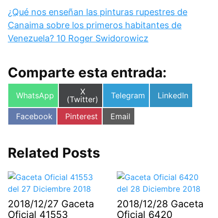
¿Qué nos enseñan las pinturas rupestres de
Canaima sobre los primeros habitantes de
Venezuela? 10 Roger Swidorowicz
Comparte esta entrada:
Compartir
X
Compartir
Compartir
Compartir
WhatsApp
Telegram
LinkedIn
en
(Twitter)
en
en
en
Compartir
Compartir
Compartir
Facebook
Pinterest
Email
en
en
en
Related Posts
2018/12/27 Gaceta
2018/12/28 Gaceta
Oficial 41553
Oficial 6420