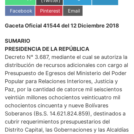
en
(Twitter)
en
en
en
Compartir
Compartir
Compartir
Facebook
Pinterest
Email
en
en
en
Gaceta Oficial 41544 del 12 Diciembre 2018
SUMARIO
PRESIDENCIA DE LA REPÚBLICA
Decreto N° 3.687, mediante el cual se autoriza la
distribución de recursos adicionales con cargo al
Presupuesto de Egresos del Ministerio del Poder
Popular para Relaciones Interiores, Justicia y
Paz, por la cantidad de catorce mil seiscientos
veintiún millones ochocientos veinticuatro mil
ochocientos cincuenta y nueve Bolívares
Soberanos (Bs.S. 14.621.824.859), destinados a
cubrir requerimientos presupuestarios del
Distrito Capital, las Gobernaciones y las Alcaldías