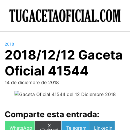
Skip
to
content
2018
2018/12/12 Gaceta
Oficial 41544
14 de diciembre de 2018
Comparte esta entrada:
Compartir
X
Compartir
Compartir
Compartir
WhatsApp
Telegram
LinkedIn