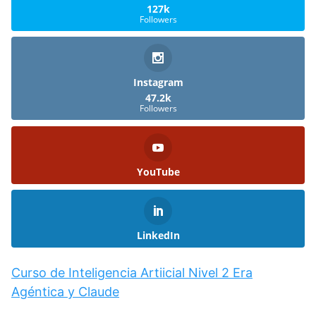
127k
Followers
Instagram
47.2k
Followers
YouTube
LinkedIn
Curso de Inteligencia Artiicial Nivel 2 Era
Agéntica y Claude