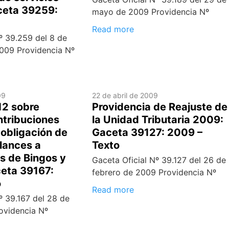
ceta 39259:
mayo de 2009 Providencia Nº
Read more
º 39.259 del 8 de
009 Providencia Nº
09
22 de abril de 2009
12 sobre
Providencia de Reajuste de
ntribuciones
la Unidad Tributaria 2009:
 obligación de
Gaceta 39127: 2009 –
lances a
Texto
as de Bingos y
Gaceta Oficial Nº 39.127 del 26 de
eta 39167:
febrero de 2009 Providencia Nº
o
Read more
º 39.167 del 28 de
ovidencia Nº