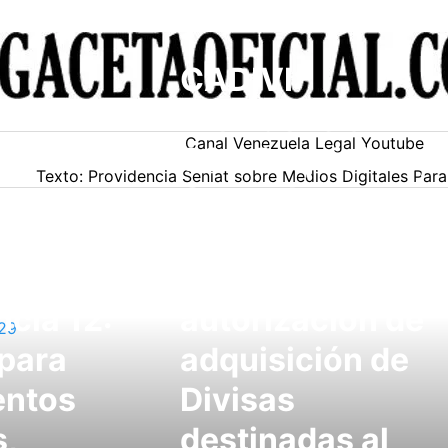
CADIVI:
Providencia
Canal Venezuela Legal Youtube
099.Requisitos,
Texto: Providencia Seniat sobre Medios Digitales Pa
Controles y
Trámites para la
solicitud de
ncia 12:
autorización de
 para
adquisición de
entos
Divisas
,
destinadas al