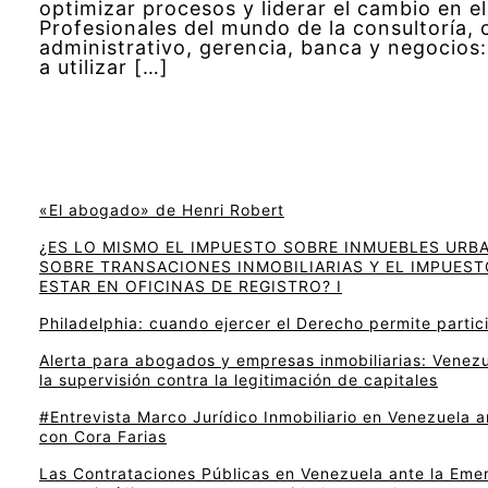
optimizar procesos y liderar el cambio en el
Profesionales del mundo de la consultoría, 
administrativo, gerencia, banca y negocio
a utilizar […]
«El abogado» de Henri Robert
¿ES LO MISMO EL IMPUESTO SOBRE INMUEBLES URB
SOBRE TRANSACIONES INMOBILIARIAS Y EL IMPUEST
ESTAR EN OFICINAS DE REGISTRO? I
Philadelphia: cuando ejercer el Derecho permite particip
Alerta para abogados y empresas inmobiliarias: Venezu
la supervisión contra la legitimación de capitales
#Entrevista Marco Jurídico Inmobiliario en Venezuela 
con Cora Farias
Las Contrataciones Públicas en Venezuela ante la Eme