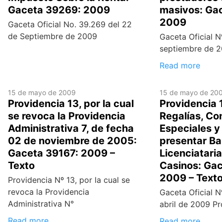
Gaceta 39269: 2009
masivos: Ga
2009
Gaceta Oficial No. 39.269 del 22
de Septiembre de 2009
Gaceta Oficial N
septiembre de 2
Read more
15 de mayo de 2009
15 de mayo de 20
Providencia 13, por la cual
Providencia 
se revoca la Providencia
Regalías, Co
Administrativa 7, de fecha
Especiales y
02 de noviembre de 2005:
presentar Ba
Gaceta 39167: 2009 –
Licenciatari
Texto
Casinos: Gac
2009 – Text
Providencia Nº 13, por la cual se
revoca la Providencia
Gaceta Oficial N
Administrativa N°
abril de 2009 Pr
Read more
Read more