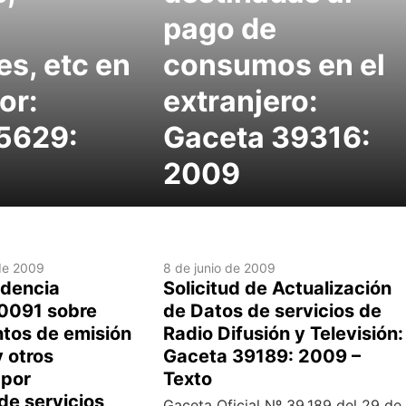
s
pago de
es, etc en
consumos en el
or:
extranjero:
5629:
Gaceta 39316:
2009
de 2009
8 de junio de 2009
idencia
Solicitud de Actualización
0091 sobre
de Datos de servicios de
ntos de emisión
Radio Difusión y Televisión:
y otros
Gaceta 39189: 2009 –
por
Texto
de servicios
Gaceta Oficial Nº 39.189 del 29 de