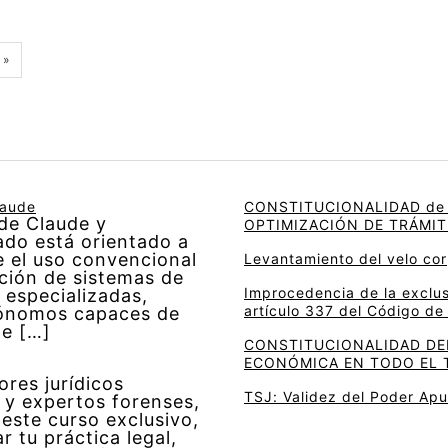
 »
laude
CONSTITUCIONALIDAD de 
 de Claude y
OPTIMIZACIÓN DE TRÁMIT
do está orientado a
e el uso convencional
Levantamiento del velo cor
ucción de sistemas de
Improcedencia de la exclu
 especializadas,
artículo 337 del Código d
tónomos capaces de
de […]
CONSTITUCIONALIDAD DEL
ECONÓMICA EN TODO EL 
ores jurídicos
TSJ: Validez del Poder Ap
 y expertos forenses,
 este curso exclusivo,
 tu práctica legal,