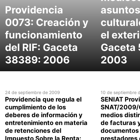
Providencia
asunto
0073: Creación y
cultural
funcionamiento
el exteri
del RIF: Gaceta
Gaceta 
38389: 2006
2003
24 de septiembre de 2009
10 de septiembre 
Providencia que regula el
SENIAT Prov
cumplimiento de los
SNAT/2009/
deberes de información y
medios disti
entretenimiento en materia
de facturas 
de retenciones del
documentos 
Impuesto Sobre la Renta:
prestadores 